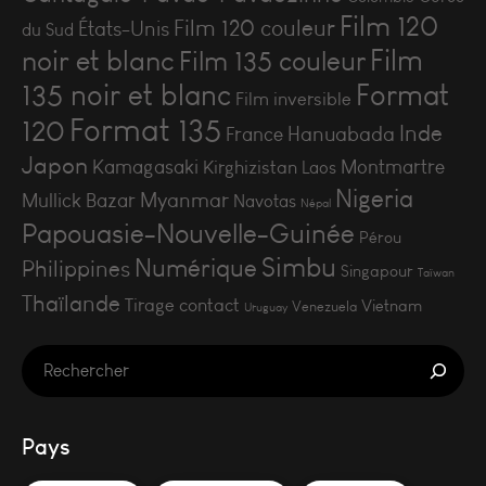
Film 120
Film 120 couleur
États-Unis
du Sud
Film
noir et blanc
Film 135 couleur
135 noir et blanc
Format
Film inversible
Format 135
120
Inde
Hanuabada
France
Japon
Kamagasaki
Montmartre
Kirghizistan
Laos
Nigeria
Myanmar
Mullick Bazar
Navotas
Népal
Papouasie-Nouvelle-Guinée
Pérou
Simbu
Numérique
Philippines
Singapour
Taïwan
Thaïlande
Tirage contact
Vietnam
Venezuela
Uruguay
Pays