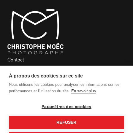
Contact
Newsletter
À propos des cookies sur ce site
Plan du site
Mentions légales
Nous utilisons les cookies pour analyser les informations sur les
performances et l'utilisation du site.
En savoir plus
Paramètres des cookies
Copyright 2026 © Christophe MOEC - Tous droits
REFUSER
réservés