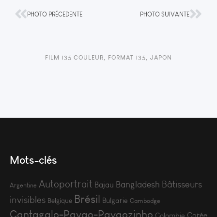
PHOTO PRÉCEDENTE
PHOTO SUIVANTE
FILM 135 COULEUR
,
FORMAT 135
,
JAPON
Mots-clés
Autoportrait
Bâtisseurs
Bangladesh
Bajau
Argentine
Brésil
invisibles
Bulgarie
Belgique
Cambodge
Cantagalo-Pavao-Pavaozinho
Corée
Colombie