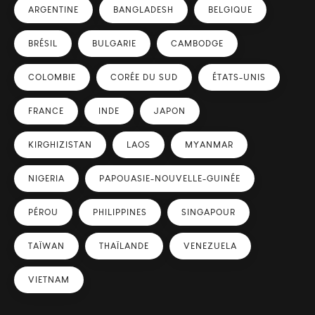
ARGENTINE
BANGLADESH
BELGIQUE
BRÉSIL
BULGARIE
CAMBODGE
COLOMBIE
CORÉE DU SUD
ÉTATS-UNIS
FRANCE
INDE
JAPON
KIRGHIZISTAN
LAOS
MYANMAR
NIGERIA
PAPOUASIE-NOUVELLE-GUINÉE
PÉROU
PHILIPPINES
SINGAPOUR
TAÏWAN
THAÏLANDE
VENEZUELA
VIETNAM