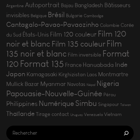
Autoportrait
Bâtisseurs
Bangladesh
Bajau
Argentine
Brésil
invisibles
Bulgarie
Belgique
Cambodge
Cantagalo-Pavao-Pavaozinho
Corée
Colombie
Film 120
Film 120 couleur
États-Unis
du Sud
Film
noir et blanc
Film 135 couleur
135 noir et blanc
Format
Film inversible
Format 135
120
Inde
Hanuabada
France
Japon
Kamagasaki
Montmartre
Kirghizistan
Laos
Nigeria
Myanmar
Mullick Bazar
Navotas
Népal
Papouasie-Nouvelle-Guinée
Pérou
Simbu
Numérique
Philippines
Singapour
Taïwan
Thaïlande
Tirage contact
Vietnam
Venezuela
Uruguay