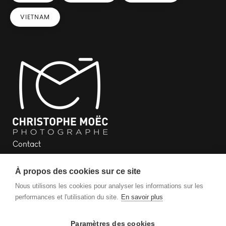
VIETNAM
Contact
Newsletter
À propos des cookies sur ce site
Plan du site
Mentions légales
Nous utilisons les cookies pour analyser les informations sur les
performances et l'utilisation du site.
En savoir plus
Paramètres des cookies