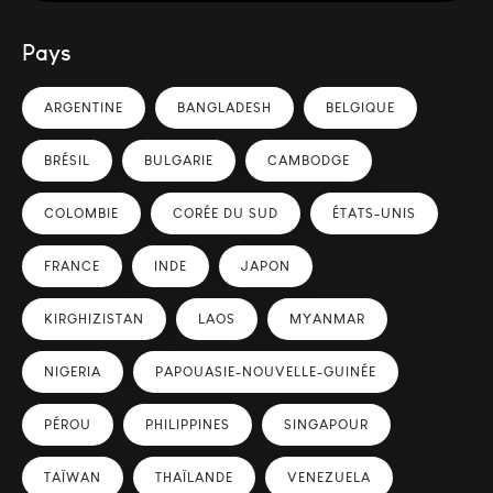
Pays
ARGENTINE
BANGLADESH
BELGIQUE
BRÉSIL
BULGARIE
CAMBODGE
COLOMBIE
CORÉE DU SUD
ÉTATS-UNIS
FRANCE
INDE
JAPON
KIRGHIZISTAN
LAOS
MYANMAR
NIGERIA
PAPOUASIE-NOUVELLE-GUINÉE
PÉROU
PHILIPPINES
SINGAPOUR
TAÏWAN
THAÏLANDE
VENEZUELA