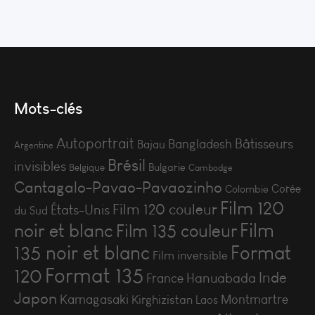
Mots-clés
Autoportrait
Bâtisseurs
Bangladesh
Bajau
Argentine
Brésil
invisibles
Bulgarie
Belgique
Cambodge
Cantagalo-Pavao-Pavaozinho
Corée
Colombie
Film 120
Film 120 couleur
États-Unis
du Sud
Film
noir et blanc
Film 135 couleur
135 noir et blanc
Format
Film inversible
Format 135
120
Inde
Hanuabada
France
Japon
Kamagasaki
Montmartre
Kirghizistan
Laos