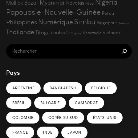
Nigeria
Myanmar
Mullick Bazar
Navotas
Népal
Papouasie-Nouvelle-Guinée
Pérou
Simbu
Numérique
Philippines
Singapour
Taïwan
Thaïlande
Tirage contact
Vietnam
Venezuela
Uruguay
Pays
ARGENTINE
BANGLADESH
BELGIQUE
BRÉSIL
BULGARIE
CAMBODGE
COLOMBIE
CORÉE DU SUD
ÉTATS-UNIS
FRANCE
INDE
JAPON