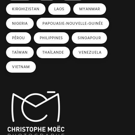
KIRGHIZISTAN
LAOS
MYANMAR
NIGERIA
PAPOUASIE-NOUVELLE-GUINÉE
PÉROU
PHILIPPINES
SINGAPOUR
TAÏWAN
THAÏLANDE
VENEZUELA
VIETNAM