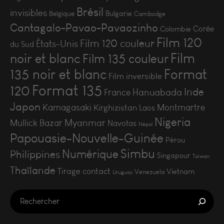
Brésil
invisibles
Bulgarie
Belgique
Cambodge
Cantagalo-Pavao-Pavaozinho
Corée
Colombie
Film 120
Film 120 couleur
États-Unis
du Sud
Film
noir et blanc
Film 135 couleur
135 noir et blanc
Format
Film inversible
Format 135
120
Inde
Hanuabada
France
Japon
Kamagasaki
Montmartre
Kirghizistan
Laos
Nigeria
Myanmar
Mullick Bazar
Navotas
Népal
Papouasie-Nouvelle-Guinée
Pérou
Simbu
Numérique
Philippines
Singapour
Taïwan
Thaïlande
Tirage contact
Vietnam
Venezuela
Uruguay