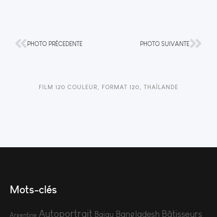
PHOTO PRÉCEDENTE
PHOTO SUIVANTE
FILM 120 COULEUR
,
FORMAT 120
,
THAÏLANDE
Mots-clés
Autoportrait
Bâtisseurs
Bangladesh
Bajau
Argentine