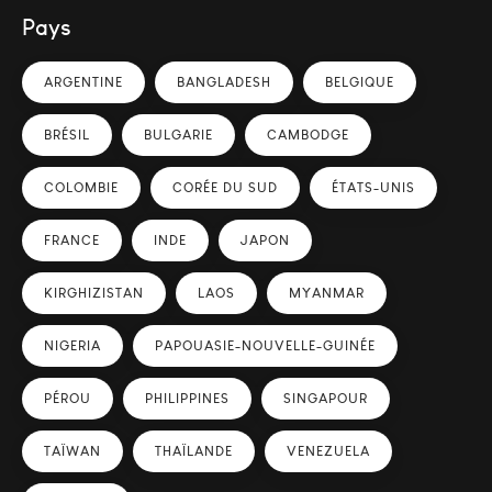
Pays
ARGENTINE
BANGLADESH
BELGIQUE
BRÉSIL
BULGARIE
CAMBODGE
COLOMBIE
CORÉE DU SUD
ÉTATS-UNIS
FRANCE
INDE
JAPON
KIRGHIZISTAN
LAOS
MYANMAR
NIGERIA
PAPOUASIE-NOUVELLE-GUINÉE
PÉROU
PHILIPPINES
SINGAPOUR
TAÏWAN
THAÏLANDE
VENEZUELA