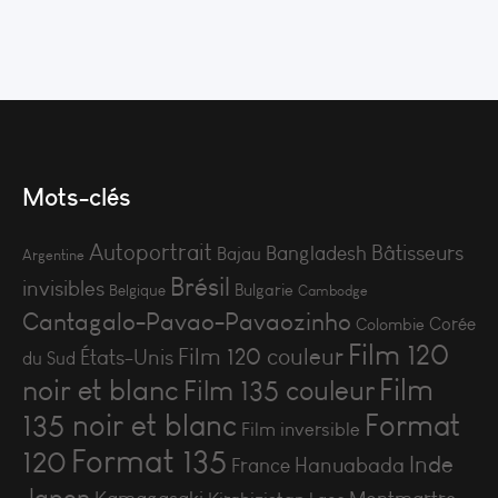
Mots-clés
Autoportrait
Bâtisseurs
Bangladesh
Bajau
Argentine
Brésil
invisibles
Bulgarie
Belgique
Cambodge
Cantagalo-Pavao-Pavaozinho
Corée
Colombie
Film 120
Film 120 couleur
États-Unis
du Sud
Film
noir et blanc
Film 135 couleur
135 noir et blanc
Format
Film inversible
Format 135
120
Inde
Hanuabada
France
Japon