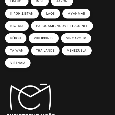
FRANCE
INDE
JAPON
KIRGHIZISTAN
LAOS
MYANMAR
NIGERIA
PAPOUASIE-NOUVELLE-GUINÉE
PÉROU
PHILIPPINES
SINGAPOUR
TAÏWAN
THAÏLANDE
VENEZUELA
VIETNAM