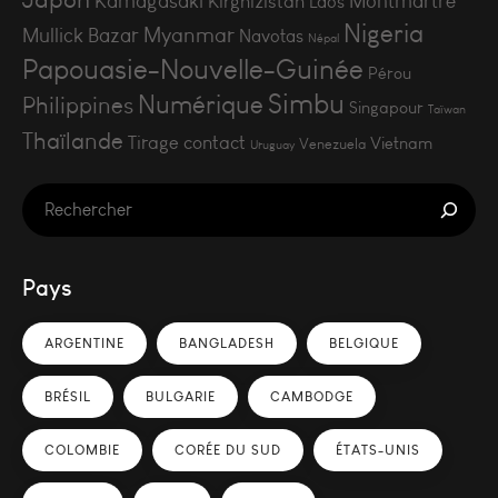
Kamagasaki
Montmartre
Kirghizistan
Laos
Nigeria
Myanmar
Mullick Bazar
Navotas
Népal
Papouasie-Nouvelle-Guinée
Pérou
Simbu
Numérique
Philippines
Singapour
Taïwan
Thaïlande
Tirage contact
Vietnam
Venezuela
Uruguay
Pays
ARGENTINE
BANGLADESH
BELGIQUE
BRÉSIL
BULGARIE
CAMBODGE
COLOMBIE
CORÉE DU SUD
ÉTATS-UNIS