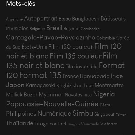
Mots-clés
Autoportrait
Bâtisseurs
Bangladesh
Bajau
Argentine
Brésil
invisibles
Bulgarie
Belgique
Cambodge
Cantagalo-Pavao-Pavaozinho
Corée
Colombie
Film 120
Film 120 couleur
États-Unis
du Sud
Film
noir et blanc
Film 135 couleur
135 noir et blanc
Format
Film inversible
Format 135
120
Inde
Hanuabada
France
Japon
Kamagasaki
Montmartre
Kirghizistan
Laos
Nigeria
Myanmar
Mullick Bazar
Navotas
Népal
Papouasie-Nouvelle-Guinée
Pérou
Simbu
Numérique
Philippines
Singapour
Taïwan
Thaïlande
Tirage contact
Vietnam
Venezuela
Uruguay