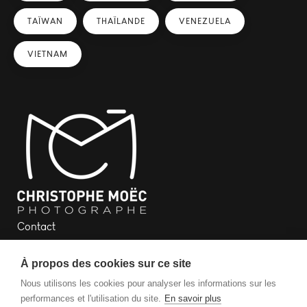
TAÏWAN
THAÏLANDE
VENEZUELA
VIETNAM
Contact
Newsletter
À propos des cookies sur ce site
Plan du site
Mentions légales
Nous utilisons les cookies pour analyser les informations sur les
performances et l'utilisation du site.
En savoir plus