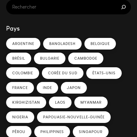
Pays
ARGENTINE
BANGLADESH
BELGIQUE
BRÉSIL
BULGARIE
CAMBODGE
COLOMBIE
CORÉE DU SUD
ÉTATS-UNIS
FRANCE
INDE
JAPON
KIRGHIZISTAN
LAOS
MYANMAR
NIGERIA
PAPOUASIE-NOUVELLE-GUINÉE
PÉROU
PHILIPPINES
SINGAPOUR